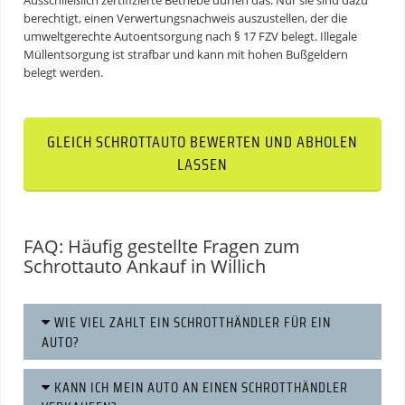
Ausschließlich zertifizierte Betriebe dürfen das. Nur sie sind dazu
berechtigt, einen Verwertungsnachweis auszustellen, der die
umweltgerechte
Autoentsorgung
nach § 17 FZV belegt. Illegale
Müllentsorgung ist strafbar und kann mit hohen Bußgeldern
belegt werden.
GLEICH SCHROTTAUTO BEWERTEN UND ABHOLEN
LASSEN
FAQ: Häufig gestellte Fragen zum
Schrottauto Ankauf in Willich
WIE VIEL ZAHLT EIN SCHROTTHÄNDLER FÜR EIN
AUTO?
KANN ICH MEIN AUTO AN EINEN SCHROTTHÄNDLER